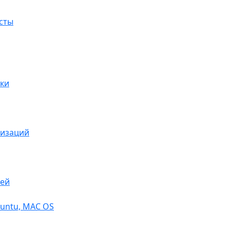
сты
ки
низаций
тей
buntu, МАС OS