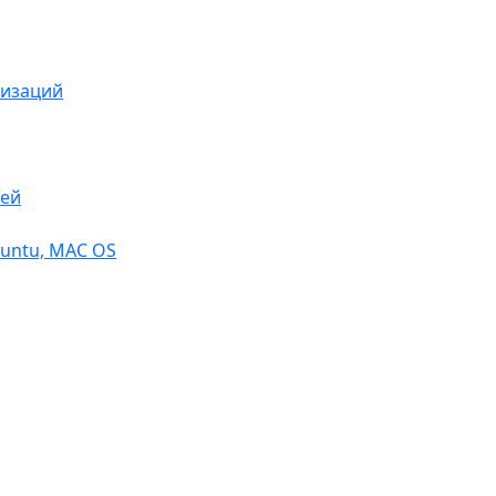
низаций
тей
buntu, МАС OS