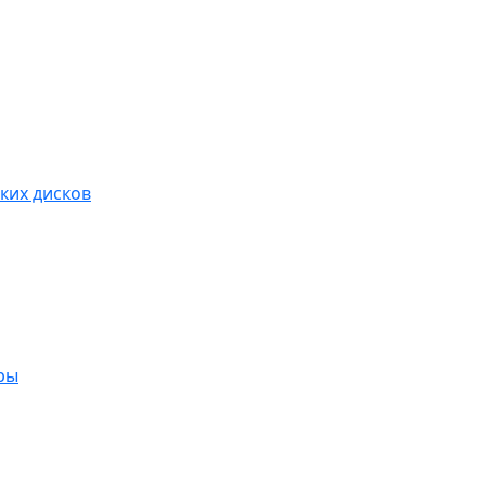
ких дисков
ры