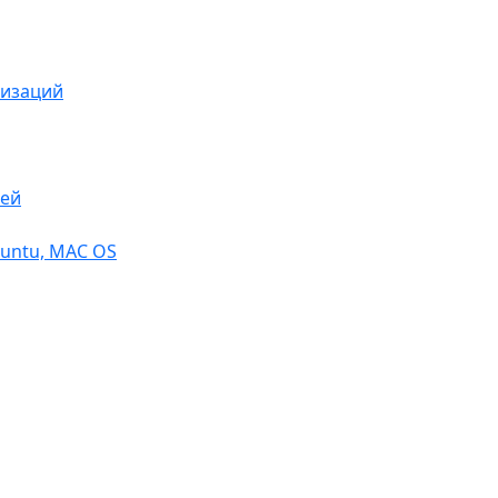
низаций
тей
buntu, МАС OS