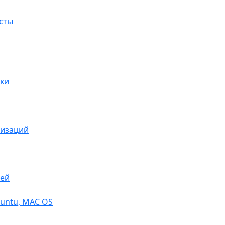
сты
ки
низаций
тей
buntu, МАС OS