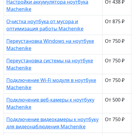
Настройки аккумулятора ноутбука
От 438 ₽
Machenike
Очистка ноутбука от мусора и
От 875 ₽
оптимизация работы Machenike
Переустановка Windows на ноутбуке
От 750 ₽
Machenike
Переустановка системы на ноутбуке
От 750 ₽
Machenike
Подключение Wi-Fi модуля в ноутбуке
От 750 ₽
Machenike
Подключение веб-камеры к ноутбуку
От 500 ₽
Machenike
Подключение видеокамеры к ноутбуку
От 750 ₽
для видеонаблюдения Machenike