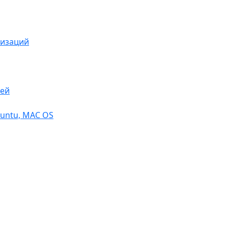
низаций
тей
buntu, МАС OS