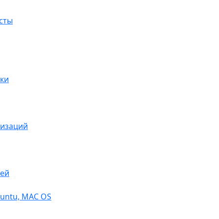
сты
ки
низаций
тей
buntu, МАС OS